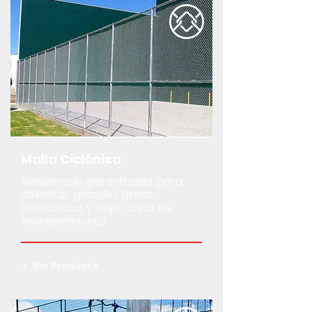
Malla Ciclónica
Resistencia garantizada para
delimitar grandes áreas.
Durabilidad y bajo costo de
mantenimiento.
Ver Producto